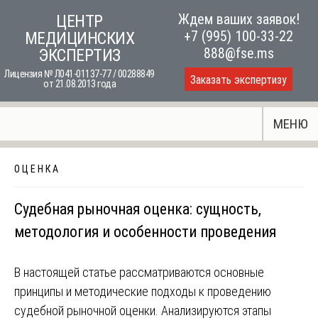
Skip
Ждем ваших заявок!
ЦЕНТР
to
+7 (995) 100-33-22
МЕДИЦИНСКИХ
content
888@fse.ms
ЭКСПЕРТИЗ
Лицензия № Л041-01137-77 / 00288849
Заказать экспертизу
от 21.08.2013 года
МЕНЮ
О Ц Е Н К А
Судебная рыночная оценка: сущность,
методология и особенности проведения
В настоящей статье рассматриваются основные
принципы и методические подходы к проведению
судебной рыночной оценки. Анализируются этапы