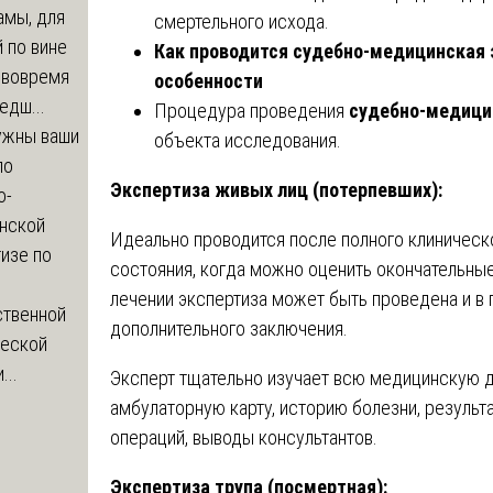
амы, для
смертельного исхода.
 по вине
Как проводится судебно-медицинская 
 вовремя
особенности
едш...
Процедура проведения
судебно-медици
ужны ваши
объекта исследования.
по
Экспертиза живых лиц (потерпевших):
о-
нской
Идеально проводится после полного клиническ
изе по
состояния, когда можно оценить окончательны
лечении экспертиза может быть проведена и в
ственной
дополнительного заключения.
ческой
...
Эксперт тщательно изучает всю медицинскую д
амбулаторную карту, историю болезни, результа
операций, выводы консультантов.
Экспертиза трупа (посмертная):