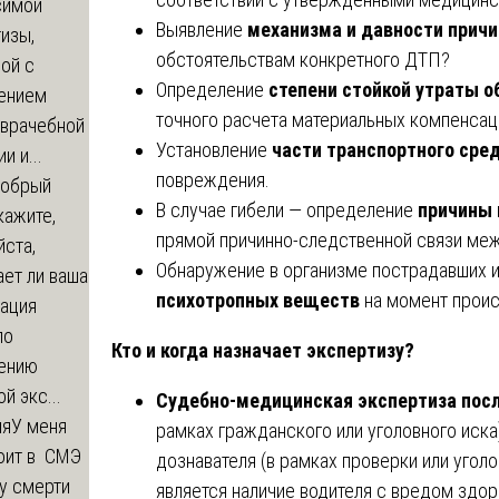
симой
Выявление
механизма и давности прич
изы,
обстоятельствам конкретного ДТП?
ой с
Определение
степени стойкой утраты 
ением
точного расчета материальных компенсац
-врачебной
Установление
части транспортного сре
и и...
повреждения.
обрый
В случае гибели — определение
причины 
кажите,
прямой причинно-следственной связи ме
ста,
Обнаружение в организме пострадавших 
ет ли ваша
психотропных веществ
на момент проис
зация
по
Кто и когда назначает экспертизу?
ению
й экс...
Судебно-медицинская экспертиза пос
ия
У меня
рамках гражданского или уголовного иска
оит в СМЭ
дознавателя (в рамках проверки или угол
у смерти
является наличие водителя с вредом здо