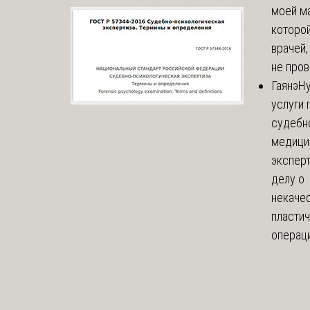
моей м
которой
врачей,
не пров
Гаянэ
Н
услуги 
судебн
медици
эксперт
делу о
некаче
пласти
операци