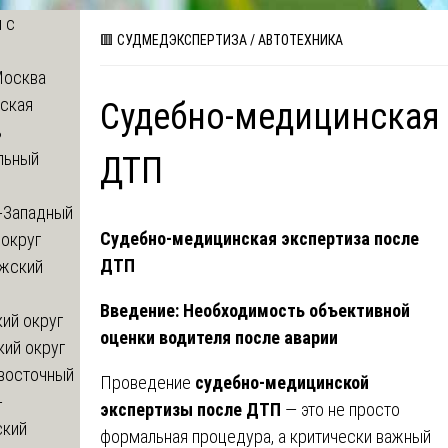
 с
🟥 СУДМЕДЭКСПЕРТИЗА
/
АВТОТЕХНИКА
Москва
ская
Судебно-медицинская 
ь
льный
ДТП
-Западный
Судебно-медицинская экспертиза после
округ
ДТП
жский
Введение: Необходимость объективной
ий округ
оценки водителя после аварии
кий округ
восточный
Проведение
судебно-медицинской
-
экспертизы после ДТП
— это не просто
ский
формальная процедура, а критически важный