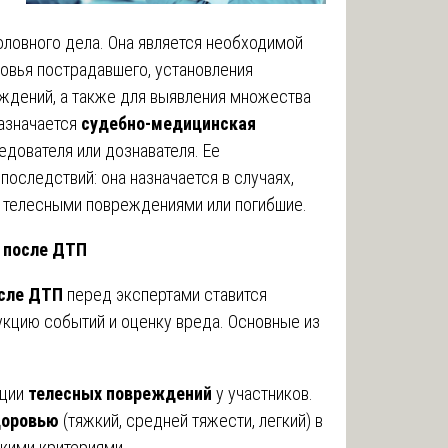
оловного дела. Она является необходимой
овья пострадавшего, установления
еждений, а также для выявления множества
Назначается
судебно-медицинская
едователя или дознавателя. Ее
оследствий: она назначается в случаях,
с телесными повреждениями или погибшие.
 после ДТП
осле ДТП
перед экспертами ставится
укцию событий и оценку вреда. Основные из
ации
телесных повреждений
у участников.
доровью
(тяжкий, средней тяжести, легкий) в
кими критериями.