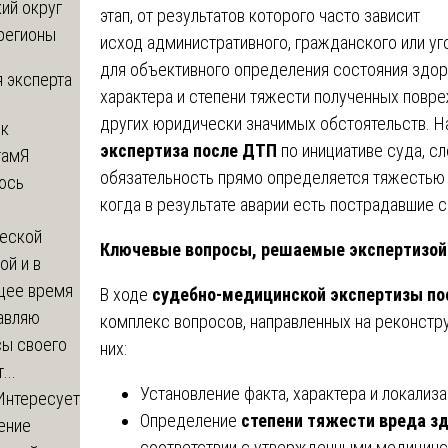
ий округ
этап, от результатов которого часто зависит
регионы
исход административного, гражданского или уг
для объективного определения состояния здор
 эксперта
характера и степени тяжести полученных повр
других юридически значимых обстоятельств. 
 к
экспертиза после ДТП
по инициативе суда, сл
там
Я
обязательность прямо определяется тяжестью п
юсь
когда в результате аварии есть пострадавшие 
й
еской
Ключевые вопросы, решаемые экспертизой
ой и в
щее время
В ходе
судебно-медицинской экспертизы п
авляю
комплекс вопросов, направленных на реконстр
сы своего
них:
...
Установление факта, характера и локализ
Интересует
Определение
степени тяжести вреда з
ение
соответствии с утвержденными медицинс