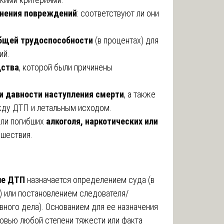
инения повреждений
: соответствуют ли они
общей трудоспособности
(в процентах) для
ий.
дства
, которой были причинены
и давности наступления смерти
, а также
жду ДТП и летальным исходом.
или погибших
алкоголя, наркотических или
шествия.
ле ДТП
назначается определением суда (в
) или постановлением следователя/
овного дела). Основанием для ее назначения
ровью любой степени тяжести или факта