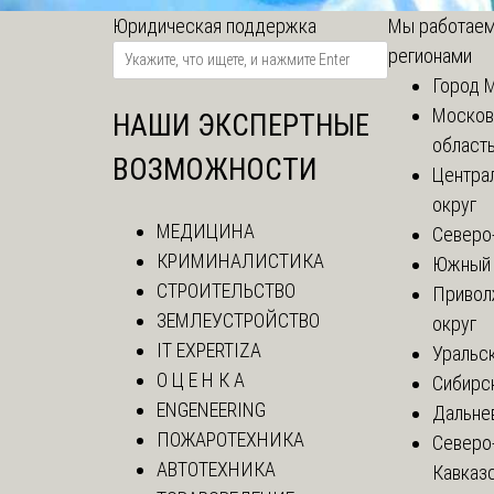
Юридическая поддержка
Мы работаем
регионами
Город 
Москов
НАШИ ЭКСПЕРТНЫЕ
област
ВОЗМОЖНОСТИ
Центра
округ
МЕДИЦИНА
Северо
КРИМИНАЛИСТИКА
Южный 
СТРОИТЕЛЬСТВО
Привол
ЗЕМЛЕУСТРОЙСТВО
округ
IT EXPERTIZA
Уральск
О Ц Е Н К А
Сибирс
ENGENEERING
Дальне
ПОЖАРОТЕХНИКА
Северо
АВТОТЕХНИКА
Кавказ