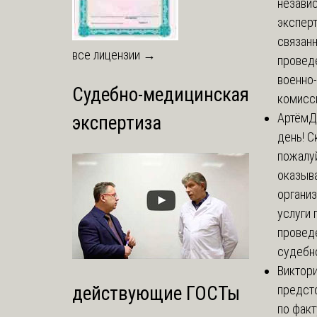
незави
эксперт
связанн
все лицензии →
провед
военно
Судебно-медицинская
комисси
Артём
Д
экспертиза
день! С
пожалуй
оказыва
органи
услуги 
провед
судебно
Виктор
предст
действующие ГОСТы
по факт