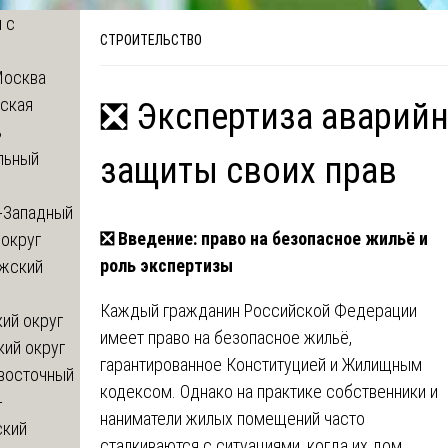
 с
СТРОИТЕЛЬСТВО
Москва
ская
❎ Экспертиза аварийн
ь
льный
защиты своих прав
-Западный
❎
Введение: право на безопасное жильё и
округ
роль экспертизы
жский
Каждый гражданин Российской Федерации
ий округ
имеет право на безопасное жильё,
кий округ
гарантированное Конституцией и Жилищным
восточный
кодексом. Однако на практике собственники и
-
наниматели жилых помещений часто
ский
сталкиваются с ситуациями, когда их дом