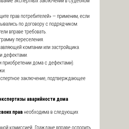
ование экспертных заключений в судебном
щите прав потребителей» — применим, если
зывались по договору с подрядчиком.
тели вправе требовать.
ограмму переселения.
правляющей компании или застройщика.
ли дефектами.
и приобретении дома с дефектами).
жи.
экспертное заключение, подтверждающее
экспертизы аварийности дома
своих прав
необходима в следующих
ной комиссией. Граждане вправе оспорить