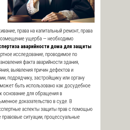
ивание, права на капитальный ремонт, права
а возмещение ущерба — необходимо
спертиза аварийности дома для защиты
ртное исследование, проводимое по
тановления факта аварийности здания,
яния, выявления причин дефектов и
и, подрядчику, застройщику или органу
 может быть использовано как досудебное
ак основание для обращения в
менное доказательство в суде. В
кспертные аспекты защиты прав с помощью
е правовые ситуации, процессуальные