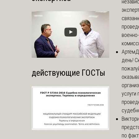
незави
эксперт
связанн
провед
военно
комисси
Артём
Д
день! С
пожалуй
действующие ГОСТы
оказыва
органи
услуги 
провед
судебно
Виктор
предст
по факт