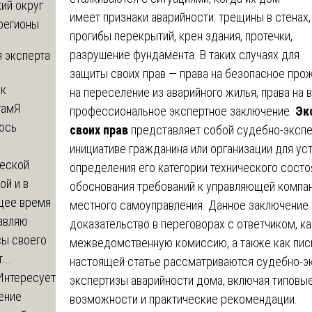
ий округ
имеет признаки аварийности: трещины в стенах,
регионы
прогибы перекрытий, крен здания, протечки,
разрушение фундамента. В таких случаях для
 эксперта
защиты своих прав — права на безопасное прож
 к
на переселение из аварийного жилья, права н
там
Я
профессиональное экспертное заключение.
Эк
юсь
своих прав
представляет собой судебно-экспе
й
инициативе гражданина или организации для ус
еской
определения его категории технического состо
ой и в
обоснования требований к управляющей компани
щее время
местного самоуправления. Данное заключение
авляю
доказательство в переговорах с ответчиком, к
сы своего
межведомственную комиссию, а также как пись
...
настоящей статье рассматриваются судебно-э
Интересует
экспертизы аварийности дома, включая типовы
ение
возможности и практические рекомендации.