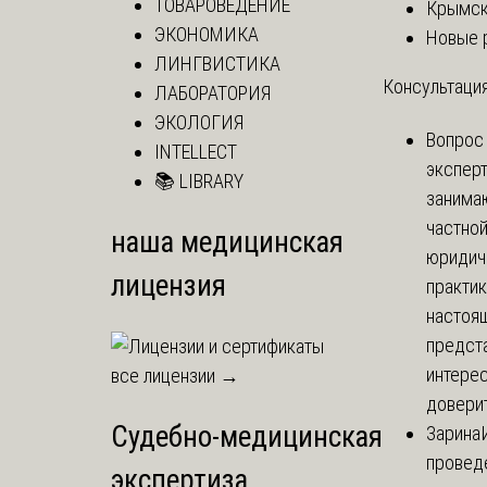
ТОВАРОВЕДЕНИЕ
Крымск
ЭКОНОМИКА
Новые 
ЛИНГВИСТИКА
Консультация
ЛАБОРАТОРИЯ
ЭКОЛОГИЯ
Вопрос
INTELLECT
экспер
📚 LIBRARY
занима
частно
наша медицинская
юридич
лицензия
практик
настоя
предст
интере
все лицензии →
доверит
Судебно-медицинская
Зарина
провед
экспертиза