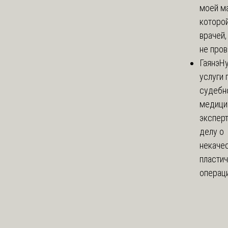
моей м
которой
врачей,
не пров
Гаянэ
Н
услуги 
судебн
медици
эксперт
делу о
некаче
пласти
операци