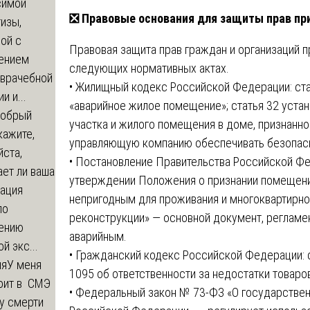
симой
❎
Правовые основания для защиты прав пр
изы,
ой с
Правовая защита прав граждан и организаций п
ением
следующих нормативных актах.
-врачебной
• Жилищный кодекс Российской Федерации: стат
и и...
«аварийное жилое помещение»; статья 32 уста
обрый
участка и жилого помещения в доме, признанно
кажите,
управляющую компанию обеспечивать безопас
ста,
• Постановление Правительства Российской Фе
ет ли ваша
утверждении Положения о признании помещен
зация
непригодным для проживания и многоквартирн
по
реконструкции» — основной документ, реглам
ению
аварийным.
й экс...
• Гражданский кодекс Российской Федерации: 
ия
У меня
1095 об ответственности за недостатки товаров,
оит в СМЭ
• Федеральный закон № 73-ФЗ «О государствен
у смерти