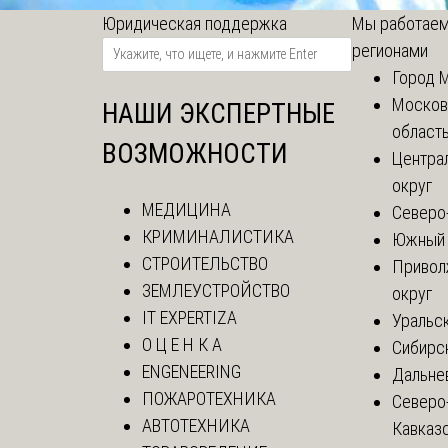
Юридическая поддержка
Мы работаем
регионами
Город 
Москов
НАШИ ЭКСПЕРТНЫЕ
област
ВОЗМОЖНОСТИ
Центра
округ
МЕДИЦИНА
Северо
КРИМИНАЛИСТИКА
Южный 
СТРОИТЕЛЬСТВО
Привол
ЗЕМЛЕУСТРОЙСТВО
округ
IT EXPERTIZA
Уральск
О Ц Е Н К А
Сибирс
ENGENEERING
Дальне
ПОЖАРОТЕХНИКА
Северо
АВТОТЕХНИКА
Кавказ