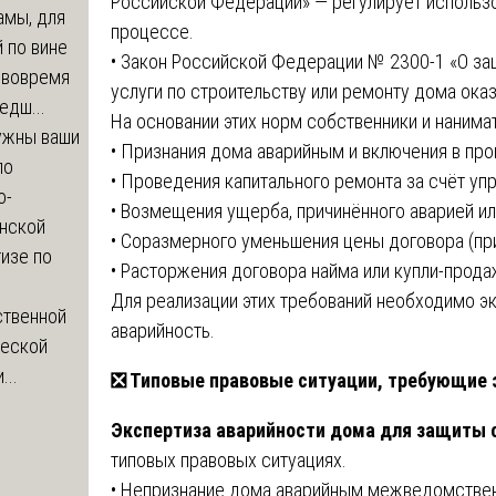
Российской Федерации» — регулирует использ
амы, для
процессе.
 по вине
• Закон Российской Федерации № 2300-1 «О за
 вовремя
услуги по строительству или ремонту дома ока
едш...
На основании этих норм собственники и нанима
ужны ваши
• Признания дома аварийным и включения в пр
по
• Проведения капитального ремонта за счёт у
о-
• Возмещения ущерба, причинённого аварией и
нской
• Соразмерного уменьшения цены договора (пр
изе по
• Расторжения договора найма или купли-прода
Для реализации этих требований необходимо 
ственной
аварийность.
ческой
...
❎
Типовые правовые ситуации, требующие 
Экспертиза аварийности дома для защиты 
типовых правовых ситуациях.
• Непризнание дома аварийным межведомствен