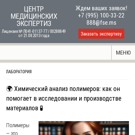
Skip
Ждем ваших заявок!
ЦЕНТР
to
+7 (995) 100-33-22
МЕДИЦИНСКИХ
content
888@fse.ms
ЭКСПЕРТИЗ
Лицензия № Л041-01137-77 / 00288849
Заказать экспертизу
от 21.08.2013 года
МЕНЮ
ЛАБОРАТОРИЯ
🌍 Химический анализ полимеров: как он
помогает в исследовании и производстве
материалов 🧪
Полимеры
— это