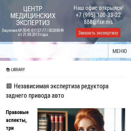
Skip
Наш офис открылся!
ЦЕНТР
to
+7 (995) 100-33-22
МЕДИЦИНСКИХ
content
888@fse.ms
ЭКСПЕРТИЗ
Лицензия № Л041-01137-77 / 00288849
Заказать экспертизу
от 21.08.2013 года
МЕНЮ
📚 LIBRARY
🟩 Независимая экспертиза редуктора
заднего привода авто
Правовые
аспекты,
три