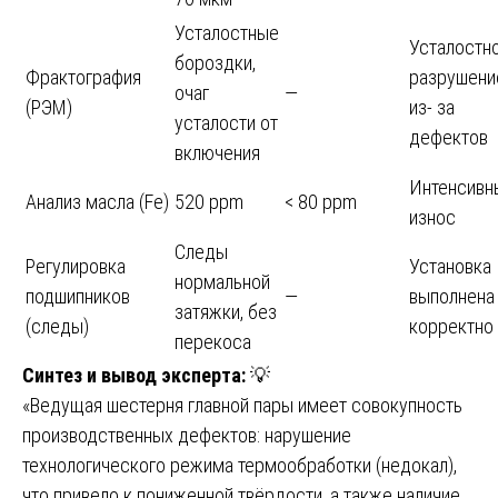
Усталостные
Усталостн
бороздки,
Фрактография
разрушени
очаг
—
(РЭМ)
из- за
усталости от
дефектов
включения
Интенсивн
Анализ масла (Fe)
520 ppm
< 80 ppm
износ
Следы
Регулировка
Установка
нормальной
подшипников
—
выполнена
затяжки, без
(следы)
корректно
перекоса
Синтез и вывод эксперта:
💡
«Ведущая шестерня главной пары имеет совокупность
производственных дефектов: нарушение
технологического режима термообработки (недокал),
что привело к пониженной твёрдости, а также наличие