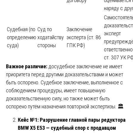
договору
оценивается
наряду с дру
Самостоятел
доказательст
Судебная (по
Суд по
Заключение
эксперт
определению
ходатайству
эксперта (ст. 86
предупреждё
суда)
стороны
ГПК РФ)
ответственно
ст. 307 УК Р
Важное различие:
досудебное заключение не имеет
приоритета перед другими доказательствами и может
быть оспорено. Судебное заключение, выполненное с
соблюдением процедуры, имеет повышенную
доказательственную силу, но также может быть
оспорено путём назначения повторной экспертизы. 🏛️
Кейс №1: Разрушение главной пары редуктора
BMW X5 E53 — судебный спор с продавцом