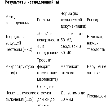
Результаты исследований:
📊
Норма (по
Метод
Результат
технической
Вывод
исследования
документации)
50- 52 на
Поверхность
Твёрдость
Недокал,
поверхности,
58- 62,
ведущей
низкая
45 в
сердцевина
шестерни (HRC)
твёрдость
сердцевине
30- 40
Троостит +
Микроструктура
феррит
Мартенсит
Нарушени
(шлиф)
(отсутствие
отпуска
закалки
мартенсита)
Оксидные
Неметаллические
строчки
Допустимо до
Превышен
включения (EDS)
длиной до
30 мкм
70 мкм