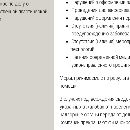
Нарушений в оформлении л
изе по делу о
Проведения диспансеризац
ственной пластической
Нарушений оформления перв
...
Отсутствия (наличия) приня
предупреждению заболева
Отсутствия (наличия) меро
технологий.
Наличия современной медиц
узконаправленного профиля 
Меры, принимаемые по результа
помощи
В случаях подтверждения сведе
указанных в жалобах от населен
надзорные органы передают дело
компании прекращают финансиро