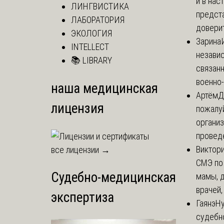
и в на
ЛИНГВИСТИКА
предст
ЛАБОРАТОРИЯ
доверит
ЭКОЛОГИЯ
Зарина
INTELLECT
незави
📚 LIBRARY
связан
военно-
наша медицинская
Артём
Д
лицензия
пожалуй
организ
проведе
Виктор
все лицензии →
СМЭ по
Судебно-медицинская
мамы, д
врачей,
экспертиза
Гаянэ
Ну
судебн