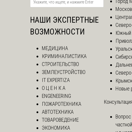
Город 
Москов
Центра
НАШИ ЭКСПЕРТНЫЕ
Северо
ВОЗМОЖНОСТИ
Южный 
Привол
МЕДИЦИНА
Уральск
КРИМИНАЛИСТИКА
Сибирс
СТРОИТЕЛЬСТВО
Дальне
ЗЕМЛЕУСТРОЙСТВО
Северо
IT EXPERTIZA
Крымск
О Ц Е Н К А
Новые 
ENGENEERING
Консультация
ПОЖАРОТЕХНИКА
АВТОТЕХНИКА
Вопрос
ТОВАРОВЕДЕНИЕ
частно
ЭКОНОМИКА