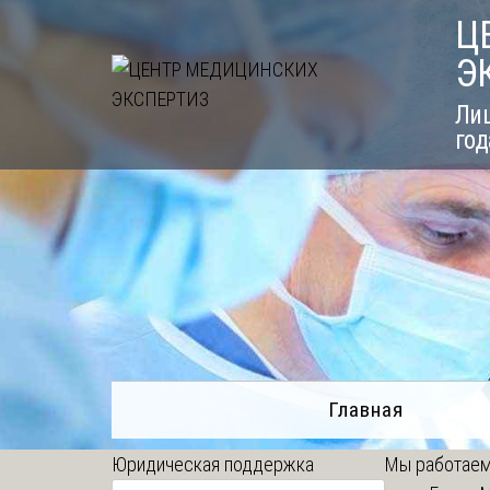
Skip
Ц
to
Э
content
Лиц
год
Главная
Юридическая поддержка
Мы работаем