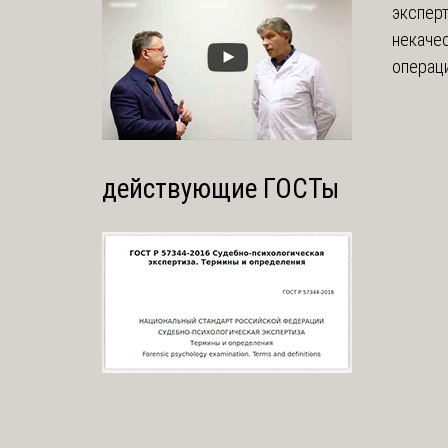
эксперт
некаче
операци
действующие ГОСТы