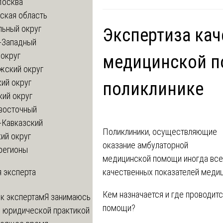
Москва
ская область
льный округ
Экспертиза кач
-Западный
округ
медицинской п
жский округ
ий округ
поликлинике
кий округ
восточный
-Кавказский
Поликлиники, осуществляющие
ий округ
оказание амбулаторной
регионы
медицинской помощи иногда все
качественных показателей медиц
 эксперта
Кем назначается и где проводит
 к экспертам
Я занимаюсь
помощи?
й юридической практикой