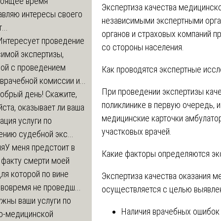
стоящее время
Экспертиза качества медицинск
авляю интересы своего
независимыми экспертными орга
...
органов и страховых компаний п
Интересует проведение
со стороны населения.
симой экспертизы,
ной с проведением
Как проводятся экспертные иссл
врачебной комиссии и...
При проведении экспертизы кач
обрый день! Скажите,
поликлинике в первую очередь‚ 
ста, оказывает ли ваша
медицинские карточки амбулато
ация услуги по
участковых врачей.
нию судебной экс...
ия
У меня предстоит в
Какие факторы определяются эк
 факту смерти моей
ля которой по вине
Экспертиза качества оказания м
 вовремя не проведш...
осуществляется с целью выявлен
жны ваши услуги по
Наличия врачебных ошибок 
о-медицинской