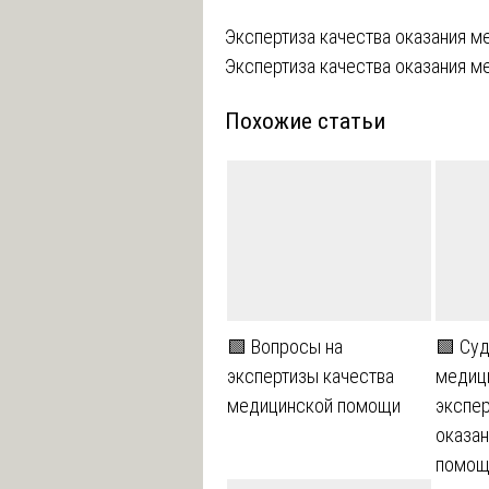
Навигация
Экспертиза качества оказания м
Экспертиза качества оказания м
по
Похожие статьи
записям
🟩 Вопросы на
🟩 Су
экспертизы качества
медиц
медицинской помощи
экспер
оказа
помощ