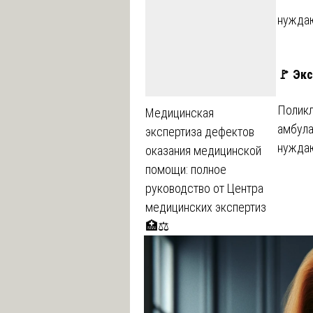
нуждаю
🚩 Эк
Поликл
Медицинская
амбула
экспертиза дефектов
нуждаю
оказания медицинской
помощи: полное
руководство от Центра
медицинских экспертиз
🏥⚖️