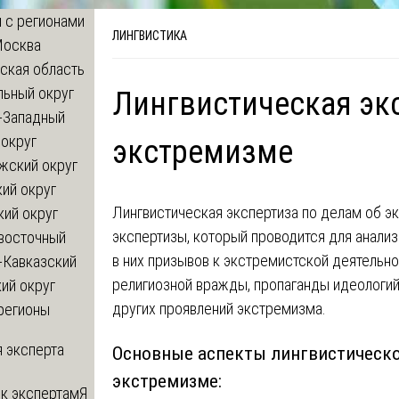
 с регионами
ЛИНГВИСТИКА
Москва
ская область
льный округ
Лингвистическая экс
-Западный
округ
экстремизме
жский округ
ий округ
Лингвистическая экспертиза по делам об э
кий округ
экспертизы, который проводится для анализ
восточный
в них призывов к экстремистской деятельно
-Кавказский
религиозной вражды, пропаганды идеологий
ий округ
других проявлений экстремизма.
регионы
 эксперта
Основные аспекты лингвистическо
экстремизме:
 к экспертам
Я