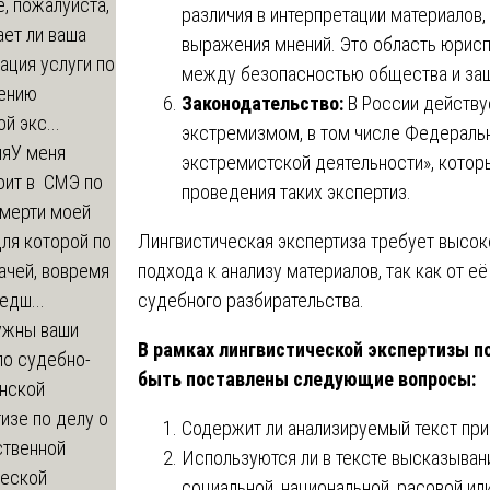
, пожалуйста,
различия в интерпретации материалов,
ет ли ваша
выражения мнений. Это область юрисп
ация услуги по
между безопасностью общества и защ
ению
Законодательство:
В России действу
й экс...
экстремизмом, в том числе Федеральн
ия
У меня
экстремистской деятельности», кото
оит в СМЭ по
проведения таких экспертиз.
смерти моей
Лингвистическая экспертиза требует высок
ля которой по
подхода к анализу материалов, так как от е
ачей, вовремя
судебного разбирательства.
едш...
ужны ваши
В рамках лингвистической экспертизы п
по судебно-
быть поставлены следующие вопросы:
нской
изе по делу о
Содержит ли анализируемый текст пр
ственной
Используются ли в тексте высказыван
ческой
социальной, национальной, расовой ил