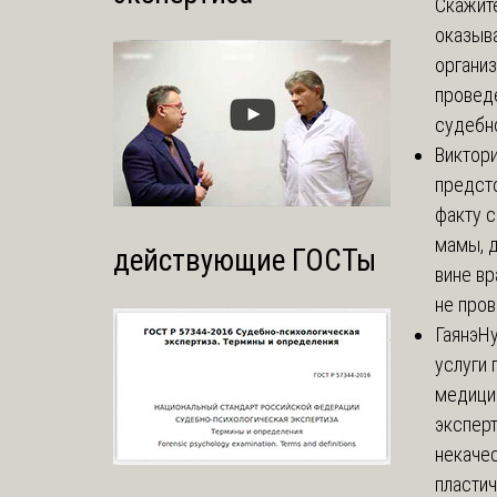
Скажите
оказыва
организ
провед
судебно
Виктор
предст
факту 
мамы, д
действующие ГОСТы
вине вр
не пров
Гаянэ
Н
услуги 
медици
эксперт
некаче
пласти