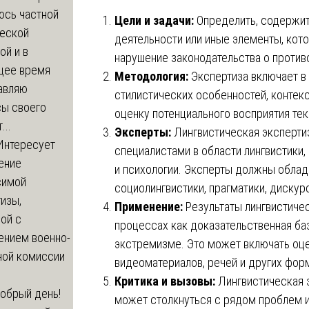
юсь частной
Цели и задачи:
Определить, содержит
еской
деятельности или иные элементы, кот
ой и в
нарушение законодательства о против
щее время
Методология:
Экспертиза включает в
авляю
стилистических особенностей, контек
сы своего
оценку потенциального восприятия тек
...
Эксперты:
Лингвистическая эксперти
Интересует
специалистами в области лингвистики,
ение
и психологии. Эксперты должны облад
симой
социолингвистики, прагматики, дискур
изы,
Применение:
Результаты лингвистиче
ой с
процессах как доказательственная ба
ением военно-
экстремизме. Это может включать оцен
ной комиссии
видеоматериалов, речей и других фор
Критика и вызовы:
Лингвистическая э
обрый день!
может столкнуться с рядом проблем и