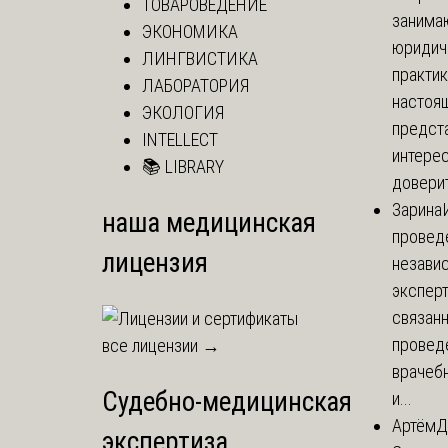
ТОВАРОВЕДЕНИЕ
занима
ЭКОНОМИКА
юридич
ЛИНГВИСТИКА
практик
ЛАБОРАТОРИЯ
настоя
ЭКОЛОГИЯ
предст
INTELLECT
интере
📚 LIBRARY
доверит
Зарина
наша медицинская
провед
лицензия
незави
эксперт
связанн
провед
все лицензии →
врачеб
Судебно-медицинская
и...
Артём
Д
экспертиза