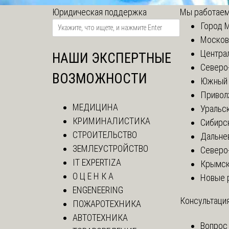
Юридическая поддержка
Мы работаем
Город 
Москов
Центра
НАШИ ЭКСПЕРТНЫЕ
Северо
ВОЗМОЖНОСТИ
Южный 
Привол
МЕДИЦИНА
Уральск
КРИМИНАЛИСТИКА
Сибирс
СТРОИТЕЛЬСТВО
Дальне
ЗЕМЛЕУСТРОЙСТВО
Северо
IT EXPERTIZA
Крымск
О Ц Е Н К А
Новые 
ENGENEERING
Консультация
ПОЖАРОТЕХНИКА
АВТОТЕХНИКА
Вопрос