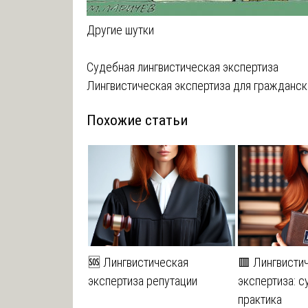
Другие шутки
Навигация
Судебная лингвистическая экспертиза
Лингвистическая экспертиза для гражданск
по
Похожие статьи
записям
🆘 Лингвистическая
🟥 Лингвисти
экспертиза репутации
экспертиза: 
практика