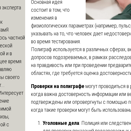
Основная идея
 эксперта
состоит в том, что
изменения в
 к
физиологических параметрах (например, пульс
там
Я
указывать на то, что человек дает недостове
юсь частной
во время тестирования.
еской
Полиграф используется в различных сферах, 
ой и в
допросов подозреваемых, в рамках расследов
щее время
на правдивость или при проведении предварите
авляю
областях, где требуется оценка достоверност
сы своего
...
Проверки на полиграфе
могут проводиться в
Интересует
когда важна достоверность информации или в
ение
подтверждены или опровергнуты с помощью по
симой
когда такие проверки могут быть использован
изы,
Уголовные дела
: Полиция или следстве
ой с
для проверки показаний подозреваемых и