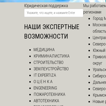
Юридическая поддержка
Мы работаем
регионами
Город 
Москов
НАШИ ЭКСПЕРТНЫЕ
област
ВОЗМОЖНОСТИ
Центра
Северо
МЕДИЦИНА
Южный 
КРИМИНАЛИСТИКА
Привол
СТРОИТЕЛЬСТВО
округ
ЗЕМЛЕУСТРОЙСТВО
Уральск
IT EXPERTIZA
Сибирс
О Ц Е Н К А
Дальне
ENGENEERING
Северо
ПОЖАРОТЕХНИКА
Крымск
АВТОТЕХНИКА
Новые 