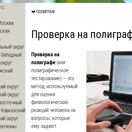
 с
💔 ПОЛИГРАФ
Москва
ская
Проверка на полигра
ь
льный округ
Проверка на
-Западный
полиграфе
(или
округ
полиграфическое
жский
тестирование) — это
метод, используемый
ий округ
для оценки
кий округ
физиологических
восточный
реакций человека на
-Кавказский
вопросы, которые
ий округ
ему задают.
регионы