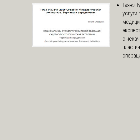
Гаянэ
Н
услуги 
медици
эксперт
о нека
пласти
операци