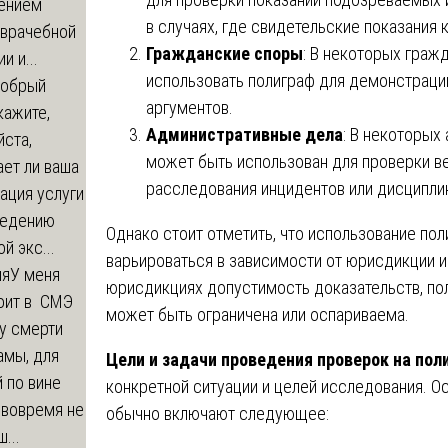
ением
в случаях, где свидетельские показания 
-врачебной
Гражданские споры
: В некоторых граж
и и...
использовать полиграф для демонстрации
обрый
аргументов.
кажите,
Административные дела
: В некоторых
ста,
может быть использован для проверки ве
ет ли ваша
расследования инцидентов или дисципли
ация услуги
ведению
Однако стоит отметить, что использование по
й экс...
варьироваться в зависимости от юрисдикции и 
ия
У меня
юрисдикциях допустимость доказательств, по
оит в СМЭ
может быть ограничена или оспариваема.
у смерти
амы, для
Цели и задачи проведения проверок на пол
 по вине
конкретной ситуации и целей исследования. О
 вовремя не
обычно включают следующее:
...