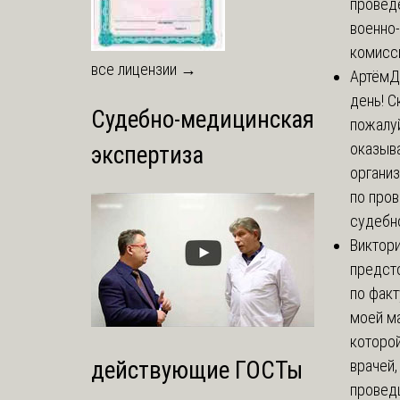
провед
военно
комисси
все лицензии →
Артём
Д
день! С
Судебно-медицинская
пожалуй
оказыва
экспертиза
организ
по про
судебно
Виктор
предст
по факт
моей м
которой
врачей,
действующие ГОСТы
проведш