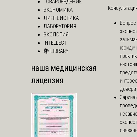
ТОВАРОВЕДЕНИЕ
Консультация
ЭКОНОМИКА
ЛИНГВИСТИКА
Вопрос
ЛАБОРАТОРИЯ
экспер
ЭКОЛОГИЯ
занима
INTELLECT
юридич
📚 LIBRARY
практик
настоя
наша медицинская
предст
лицензия
интере
доверит
Зарина
провед
незави
эксперт
связанн