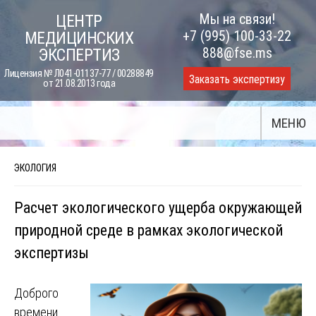
Skip
Мы на связи!
ЦЕНТР
to
+7 (995) 100-33-22
МЕДИЦИНСКИХ
content
888@fse.ms
ЭКСПЕРТИЗ
Лицензия № Л041-01137-77 / 00288849
Заказать экспертизу
от 21.08.2013 года
МЕНЮ
ЭКОЛОГИЯ
Расчет экологического ущерба окружающей
природной среде в рамках экологической
экспертизы
Доброго
времени