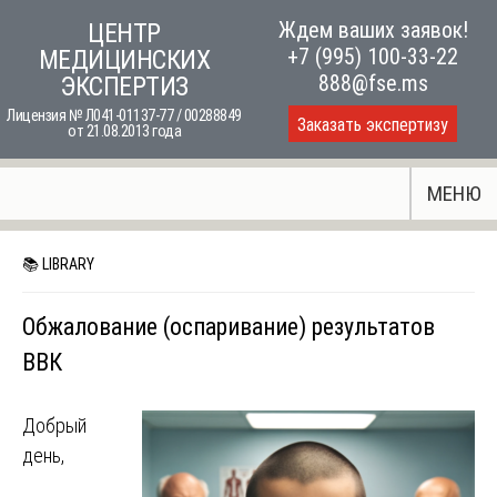
Skip
Ждем ваших заявок!
ЦЕНТР
to
+7 (995) 100-33-22
МЕДИЦИНСКИХ
content
888@fse.ms
ЭКСПЕРТИЗ
Лицензия № Л041-01137-77 / 00288849
Заказать экспертизу
от 21.08.2013 года
МЕНЮ
📚 LIBRARY
Обжалование (оспаривание) результатов
ВВК
Добрый
день,