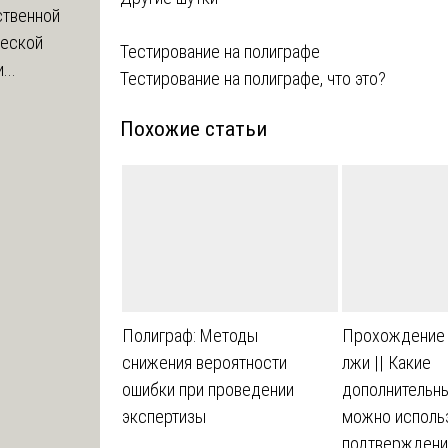
ственной
ческой
Навигация
Тестирование на полиграфе
...
Тестирование на полиграфе, что это?
по
Похожие статьи
записям
Полиграф: Методы
Прохождение 
снижения вероятности
лжи || Какие
ошибки при проведении
дополнительн
экспертизы
можно исполь
подтверждени