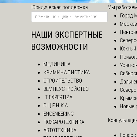
Юридическая поддержка
Мы работаем
Город 
Москов
Центра
НАШИ ЭКСПЕРТНЫЕ
Северо
ВОЗМОЖНОСТИ
Южный 
Привол
МЕДИЦИНА
Уральск
КРИМИНАЛИСТИКА
Сибирс
СТРОИТЕЛЬСТВО
Дальне
ЗЕМЛЕУСТРОЙСТВО
Северо
IT EXPERTIZA
Крымск
О Ц Е Н К А
Новые 
ENGENEERING
Консультация
ПОЖАРОТЕХНИКА
АВТОТЕХНИКА
Вопрос