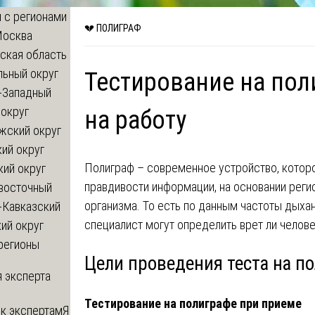
 с регионами
💔 ПОЛИГРАФ
Москва
ская область
льный округ
Тестирование на пол
-Западный
округ
на работу
жский округ
ий округ
Полиграф – современное устройство, котор
кий округ
правдивости информации, на основании реги
восточный
организма. То есть по данным частоты дыхан
-Кавказский
специалист могут определить врет ли челове
ий округ
регионы
Цели проведения теста на п
 эксперта
Тестирование на полиграфе при приеме
 к экспертам
Я