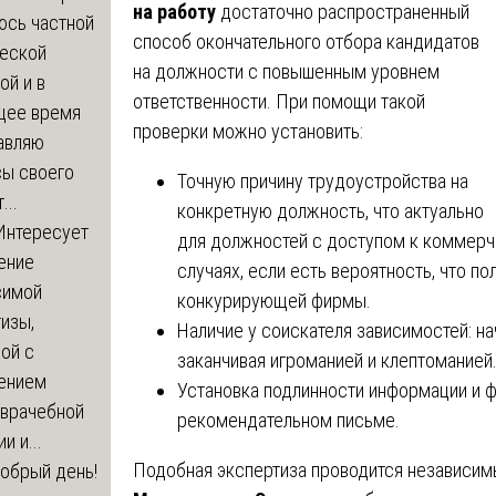
на работу
достаточно распространенный
юсь частной
способ окончательного отбора кандидатов
еской
на должности с повышенным уровнем
ой и в
ответственности. При помощи такой
щее время
проверки можно установить:
авляю
сы своего
Точную причину трудоустройства на
...
конкретную должность, что актуально
Интересует
для должностей с доступом к коммерч
ение
случаях, если есть вероятность, что п
симой
конкурирующей фирмы.
изы,
Наличие у соискателя зависимостей: на
ой с
заканчивая игроманией и клептоманией
ением
Установка подлинности информации и ф
-врачебной
рекомендательном письме.
и и...
Подобная экспертиза проводится независи
обрый день!