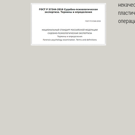
некаче
пласти
операци