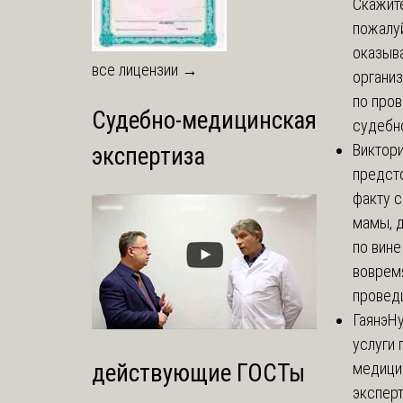
Скажите
пожалуй
оказыва
все лицензии →
организ
по про
Судебно-медицинская
судебно
Виктор
экспертиза
предст
факту 
мамы, 
по вине
воврем
проведш
Гаянэ
Н
услуги 
медици
действующие ГОСТы
эксперт