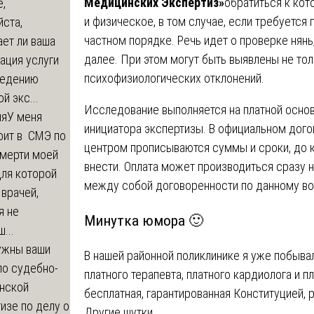
Медицинских Экспертиз»
обратиться к кот
,
и физическое, в том случае, если требуется 
ста,
частном порядке. Речь идет о проверке нянь,
ет ли ваша
далее. При этом могут быть выявлены не тол
ация услуги
психофизиологических отклонений.
ведению
й экс...
Исследование выполняется на платной основ
ия
У меня
инициатора экспертизы. В официальном дог
оит в СМЭ по
центром прописываются суммы и сроки, до 
смерти моей
внести. Оплата может производиться сразу н
для которой
между собой договоренности по данному во
 врачей,
я не
Минутка юмора 🙂
...
ужны ваши
В нашей районной поликлинике я уже побывал 
по судебно-
платного терапевта, платного кардиолога и п
нской
бесплатная, гарантированная Конституцией, 
изе по делу о
Другие шутки