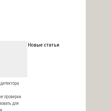
Новые статьи
детектора
ые проверки
зовать для
я