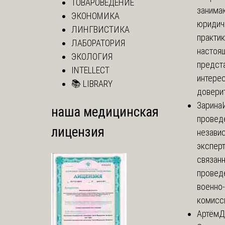
ТОВАРОВЕДЕНИЕ
занима
ЭКОНОМИКА
юридич
ЛИНГВИСТИКА
практик
ЛАБОРАТОРИЯ
настоя
ЭКОЛОГИЯ
предст
INTELLECT
интере
📚 LIBRARY
доверит
Зарина
наша медицинская
провед
лицензия
незави
эксперт
связанн
провед
военно
комисси
Артём
Д