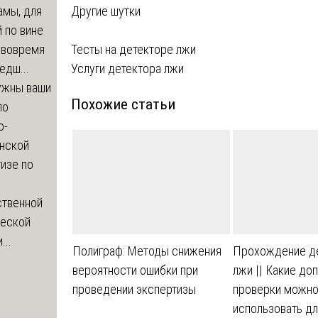
Другие шутки
амы, для
 по вине
Навигация
Тесты на детекторе лжи
 вовремя
Услуги детектора лжи
едш...
по
ужны ваши
Похожие статьи
записям
по
о-
нской
изе по
ственной
ческой
...
Полиграф: Методы снижения
Прохождение д
вероятности ошибки при
лжи || Какие до
проведении экспертизы
проверки можн
использовать д