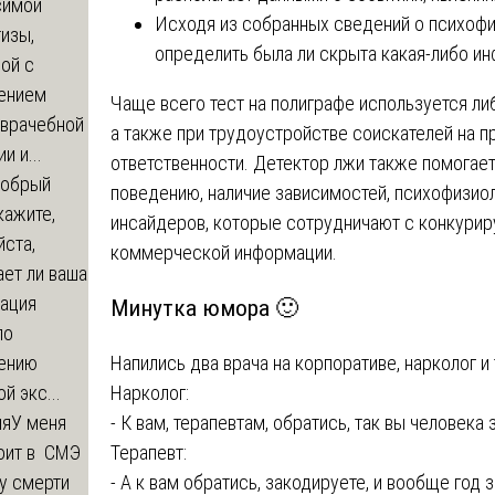
симой
Исходя из собранных сведений о психофи
изы,
определить была ли скрыта какая-либо и
ой с
ением
Чаще всего тест на полиграфе используется ли
-врачебной
а также при трудоустройстве соискателей на 
и и...
ответственности. Детектор лжи также помогае
обрый
поведению, наличие зависимостей, психофизиол
кажите,
инсайдеров, которые сотрудничают с конкури
ста,
коммерческой информации.
ет ли ваша
зация
Минутка юмора 🙂
по
Напились два врача на корпоративе, нарколог и 
ению
Нарколог:
й экс...
- К вам, терапевтам, обратись, так вы человека 
ия
У меня
Терапевт:
оит в СМЭ
- А к вам обратись, закодируете, и вообще год 
у смерти