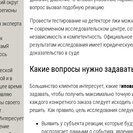
ий округ
вопрос вызвал подобную реакцию.
регионы
Провести тестирование на детекторе лжи мож
 эксперта
—
современном исследовательском центре, со
независимость и компетентность. Официальное
 к
результатам исследования имеет юридическую
там
Я
доказательство в суде.
юсь
й
Какие вопросы нужно задават
еской
ой и в
Большинство клиентов интересует, какие т
ипов
щее время
задавать, чтобы получить максимально точную
авляю
каждого конкретного заказа следует исходить 
сы своего
решить. Как правило, цель исследования следу
...
Интересует
Выявить у субъекта реакции, которые буду
ение
располагает данными о событиях, явления