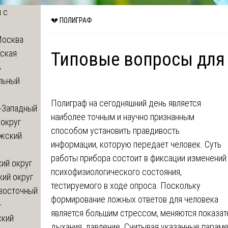
 с
💔 ПОЛИГРАФ
Москва
ская
Типовые вопросы для
ь
льный
Полиграф на сегодняшний день является
-Западный
наиболее точным и научно признанным
округ
способом установить правдивость
жский
информации, которую передает человек. Суть
работы прибора состоит в фиксации изменений
ий округ
психофизиологического состояния,
кий округ
тестируемого в ходе опроса. Поскольку
восточный
формирование ложных ответов для человека
-
является большим стрессом, меняются показате
ский
дыхания, давление. Считывая указанные парам