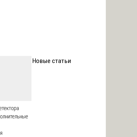
Новые статьи
етектора
полнительные
о
ля