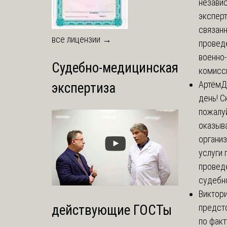
незави
эксперт
связанн
все лицензии →
провед
военно
Судебно-медицинская
комисси
Артём
Д
экспертиза
день! С
пожалуй
оказыва
органи
услуги 
провед
судебно
Виктор
предст
действующие ГОСТы
по факт