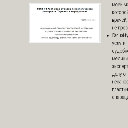
моей м
которой
врачей,
не пров
Гаянэ
Н
услуги 
судебн
медици
эксперт
делу о
некаче
пласти
операци