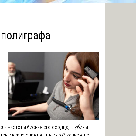
 полиграфа
ли частоты биения его сердца, глубины
етры можно определить какой конкретно