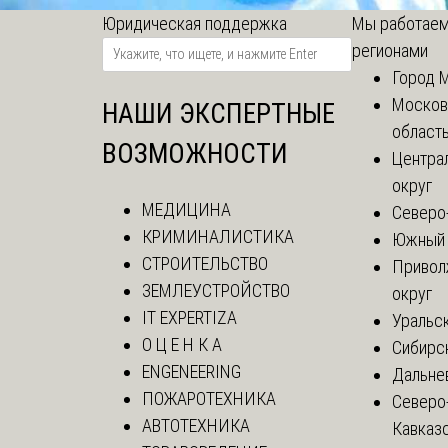
Юридическая поддержка
Мы работаем
регионами
Город 
Москов
НАШИ ЭКСПЕРТНЫЕ
област
ВОЗМОЖНОСТИ
Центра
округ
МЕДИЦИНА
Северо
КРИМИНАЛИСТИКА
Южный 
СТРОИТЕЛЬСТВО
Привол
ЗЕМЛЕУСТРОЙСТВО
округ
IT EXPERTIZA
Уральск
О Ц Е Н К А
Сибирс
ENGENEERING
Дальне
ПОЖАРОТЕХНИКА
Северо
АВТОТЕХНИКА
Кавказ