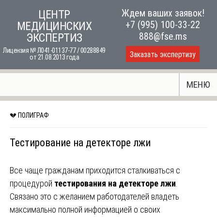
Skip
Ждем ваших заявок!
ЦЕНТР
to
+7 (995) 100-33-22
МЕДИЦИНСКИХ
content
888@fse.ms
ЭКСПЕРТИЗ
Лицензия № Л041-01137-77 / 00288849
Заказать экспертизу
от 21.08.2013 года
МЕНЮ
💔 ПОЛИГРАФ
Тестирование на детекторе лжи
Все чаще гражданам приходится сталкиваться с
процедурой
тестирования на детекторе лжи
.
Связано это с желанием работодателей владеть
максимально полной информацией о своих