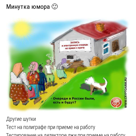
Минутка юмора 🙂
Другие шутки
Навигация
Тест на полиграфе при приеме на работу
Тестирование на детекторе лжи при приеме на работу